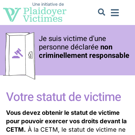
Une initiative de
Code crimi
À propo
Inapte à sub
Non c
Je suis victime d'une
personne déclarée
non
criminellement responsable
Votre statut de victime
Vous devez obtenir le statut de victime
pour pouvoir exercer vos droits devant la
CETM.
À la CETM, le statut de victime ne